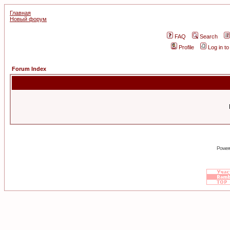
Главная
Новый форум
FAQ
Search
Profile
Log in t
Forum Index
Power