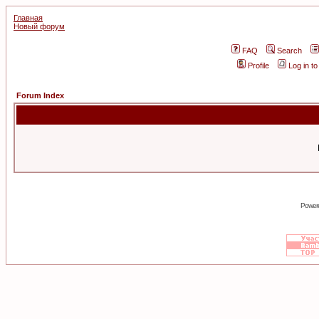
Главная
Новый форум
FAQ
Search
Profile
Log in t
Forum Index
Power