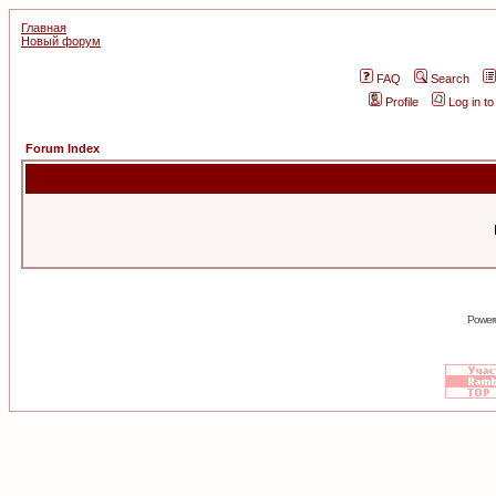
Главная
Новый форум
FAQ
Search
Profile
Log in t
Forum Index
Power