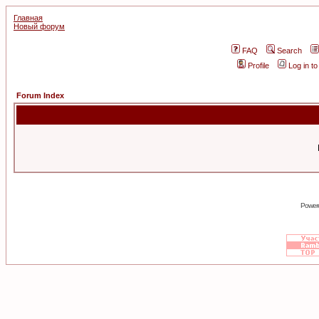
Главная
Новый форум
FAQ
Search
Profile
Log in t
Forum Index
Power