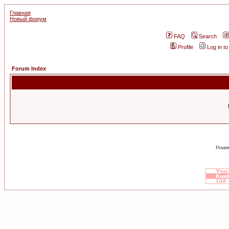
Главная
Новый форум
FAQ
Search
Profile
Log in t
Forum Index
Power