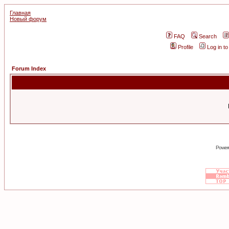
Главная
Новый форум
FAQ
Search
Profile
Log in t
Forum Index
Power