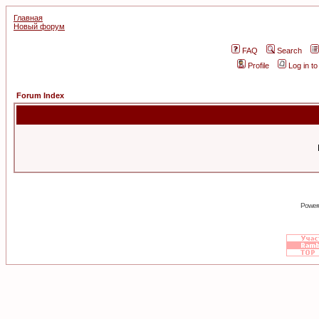
Главная
Новый форум
FAQ
Search
Profile
Log in t
Forum Index
Power