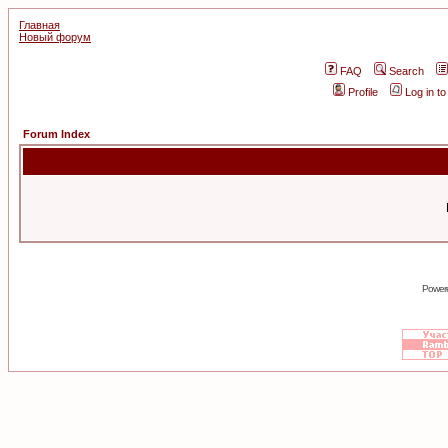
Главная
Новый форум
FAQ
Search
Profile
Log in t
Forum Index
Power