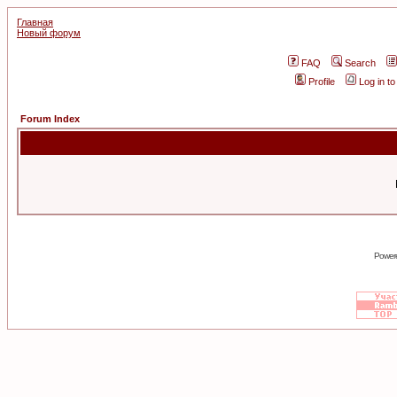
Главная
Новый форум
FAQ
Search
Profile
Log in t
Forum Index
Power