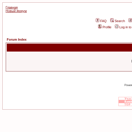
Главная
Новый форум
FAQ
Search
Profile
Log in t
Forum Index
Power