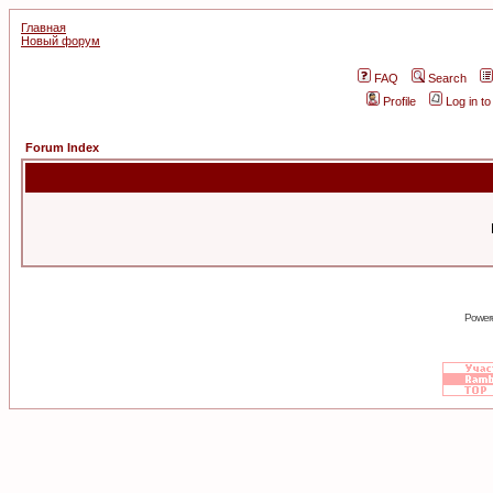
Главная
Новый форум
FAQ
Search
Profile
Log in t
Forum Index
Power