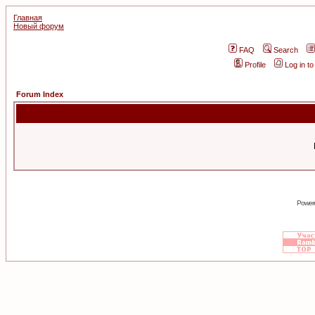
Главная
Новый форум
FAQ
Search
Profile
Log in t
Forum Index
Power