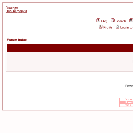
Главная
Новый форум
FAQ
Search
Profile
Log in t
Forum Index
Power