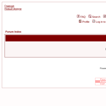
Главная
Новый форум
FAQ
Search
Profile
Log in t
Forum Index
Power