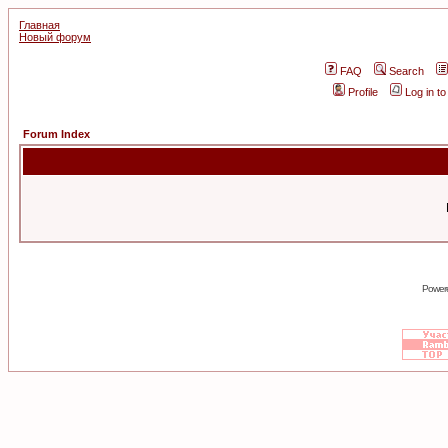
Главная
Новый форум
FAQ
Search
Profile
Log in t
Forum Index
Power