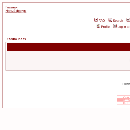
Главная
Новый форум
FAQ
Search
Profile
Log in t
Forum Index
Power