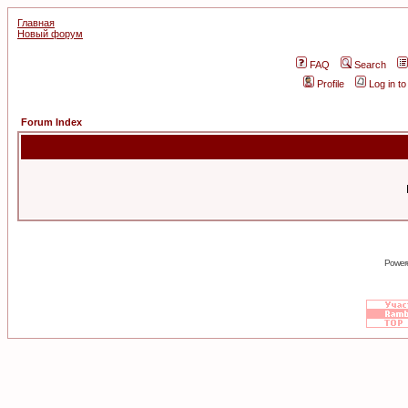
Главная
Новый форум
FAQ
Search
Profile
Log in t
Forum Index
Power