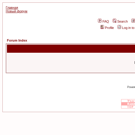
Главная
Новый форум
FAQ
Search
Profile
Log in t
Forum Index
Power