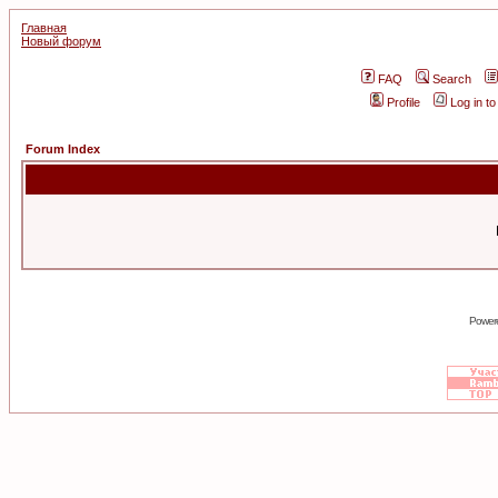
Главная
Новый форум
FAQ
Search
Profile
Log in t
Forum Index
Power