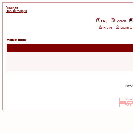
Главная
Новый форум
FAQ
Search
Profile
Log in t
Forum Index
Power