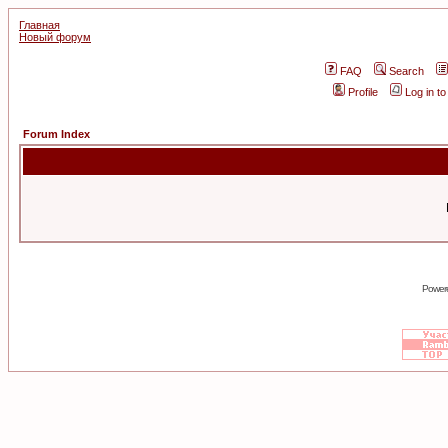
Главная
Новый форум
FAQ
Search
Profile
Log in t
Forum Index
Power