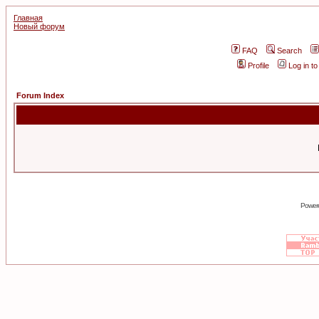
Главная
Новый форум
FAQ
Search
Profile
Log in t
Forum Index
Power