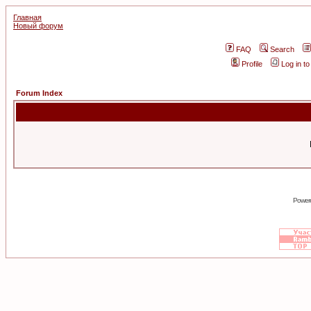
Главная
Новый форум
FAQ
Search
Profile
Log in t
Forum Index
Power