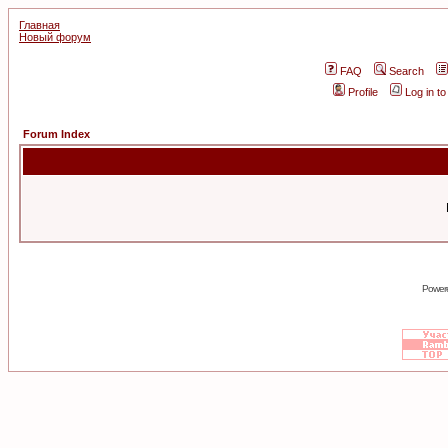
Главная
Новый форум
FAQ
Search
Profile
Log in t
Forum Index
Power