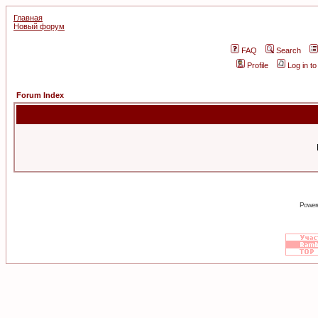
Главная
Новый форум
FAQ
Search
Profile
Log in t
Forum Index
Power