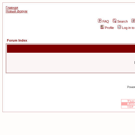
Главная
Новый форум
FAQ
Search
Profile
Log in t
Forum Index
Power