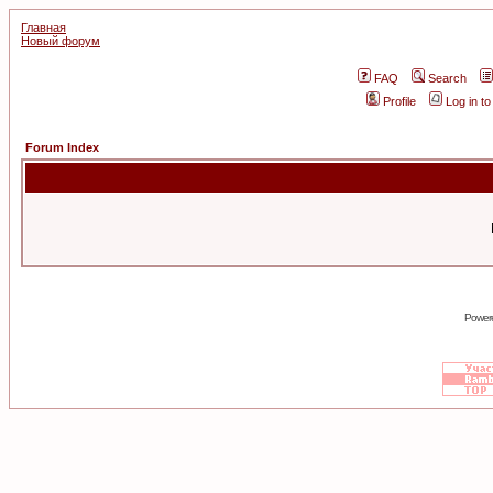
Главная
Новый форум
FAQ
Search
Profile
Log in t
Forum Index
Power