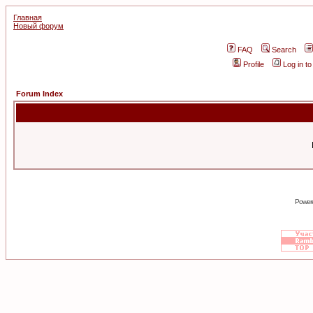
Главная
Новый форум
FAQ
Search
Profile
Log in t
Forum Index
Power