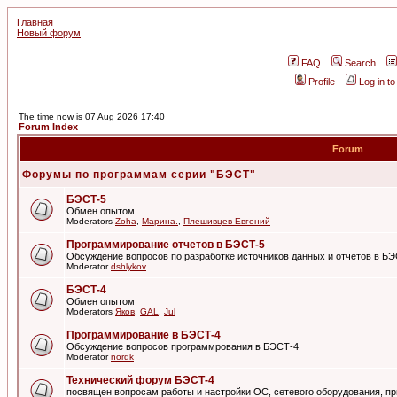
Главная
Новый форум
FAQ
Search
Profile
Log in t
The time now is 07 Aug 2026 17:40
Forum Index
Forum
Форумы по программам серии "БЭСТ"
БЭСТ-5
Обмен опытом
Moderators
Zoha
,
Марина.
,
Плешивцев Евгений
Программирование отчетов в БЭСТ-5
Обсуждение вопросов по разработке источников данных и отчетов в Б
Moderator
dshlykov
БЭСТ-4
Обмен опытом
Moderators
Яков
,
GAL
,
Jul
Программирование в БЭСТ-4
Обсуждение вопросов программрования в БЭСТ-4
Moderator
nordk
Технический форум БЭСТ-4
посвящен вопросам работы и настройки ОС, сетевого оборудования, пр