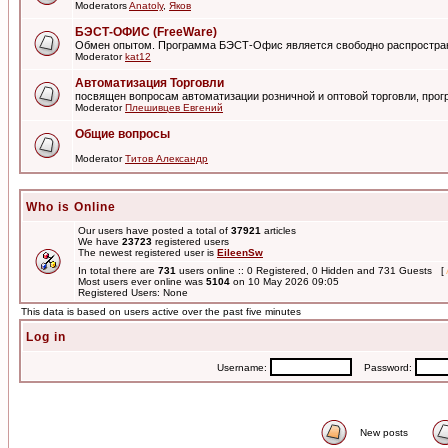
Moderators
Anatoly
,
Яков
БЭСТ-ОФИС (FreeWare)
Обмен опытом. Программа БЭСТ-Офис является свободно распростра
Moderator
kat12
Автоматизация Торговли
посвящен вопросам автоматизации розничной и оптовой торговли, пр
Moderator
Плешивцев Евгений
Общие вопросы
Moderator
Титов Александр
Who is Online
Our users have posted a total of
37921
articles
We have
23723
registered users
The newest registered user is
EileenSw
In total there are
731
users online :: 0 Registered, 0 Hidden and 731 Guests [
Most users ever online was
5104
on 10 May 2026 09:05
Registered Users: None
This data is based on users active over the past five minutes
Log in
Username:
Password:
New posts