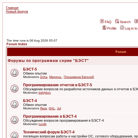
Главная
Новый форум
FAQ
Search
Profile
Log in t
The time now is 06 Aug 2026 05:07
Forum Index
Forum
Форумы по программам серии "БЭСТ"
БЭСТ-5
Обмен опытом
Moderators
Zoha
,
Марина.
,
Плешивцев Евгений
Программирование отчетов в БЭСТ-5
Обсуждение вопросов по разработке источников данных и отчетов в Б
Moderator
dshlykov
БЭСТ-4
Обмен опытом
Moderators
Яков
,
GAL
,
Jul
Программирование в БЭСТ-4
Обсуждение вопросов программрования в БЭСТ-4
Moderator
nordk
Технический форум БЭСТ-4
посвящен вопросам работы и настройки ОС, сетевого оборудования, пр