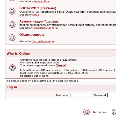
Moderators
Anatoly
,
Яков
БЭСТ-ОФИС (FreeWare)
Обмен опытом. Программа БЭСТ-Офис является свободно распростра
Moderator
kat12
Автоматизация Торговли
посвящен вопросам автоматизации розничной и оптовой торговли, пр
Moderator
Плешивцев Евгений
Общие вопросы
Moderator
Титов Александр
Who is Online
Our users have posted a total of
37921
articles
We have
23683
registered users
The newest registered user is
TerrellO
In total there are
281
users online :: 0 Registered, 0 Hidden and 281 Guests [
Most users ever online was
5104
on 10 May 2026 09:05
Registered Users: None
This data is based on users active over the past five minutes
Log in
Username:
Password:
New posts