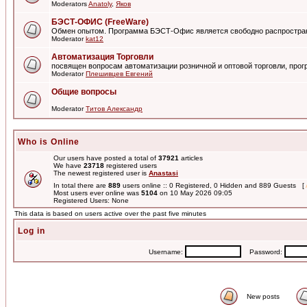
Moderators
Anatoly
,
Яков
БЭСТ-ОФИС (FreeWare)
Обмен опытом. Программа БЭСТ-Офис является свободно распростра
Moderator
kat12
Автоматизация Торговли
посвящен вопросам автоматизации розничной и оптовой торговли, пр
Moderator
Плешивцев Евгений
Общие вопросы
Moderator
Титов Александр
Who is Online
Our users have posted a total of
37921
articles
We have
23718
registered users
The newest registered user is
Anastasi
In total there are
889
users online :: 0 Registered, 0 Hidden and 889 Guests [
Most users ever online was
5104
on 10 May 2026 09:05
Registered Users: None
This data is based on users active over the past five minutes
Log in
Username:
Password:
New posts