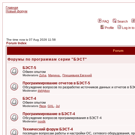
Главная
Новый форум
FAQ
Search
Profile
Log in t
The time now is 07 Aug 2026 11:58
Forum Index
Forum
Форумы по программам серии "БЭСТ"
БЭСТ-5
Обмен опытом
Moderators
Zoha
,
Марина.
,
Плешивцев Евгений
Программирование отчетов в БЭСТ-5
Обсуждение вопросов по разработке источников данных и отчетов в Б
Moderator
dshlykov
БЭСТ-4
Обмен опытом
Moderators
Яков
,
GAL
,
Jul
Программирование в БЭСТ-4
Обсуждение вопросов программрования в БЭСТ-4
Moderator
nordk
Технический форум БЭСТ-4
посвящен вопросам работы и настройки ОС, сетевого оборудования, пр