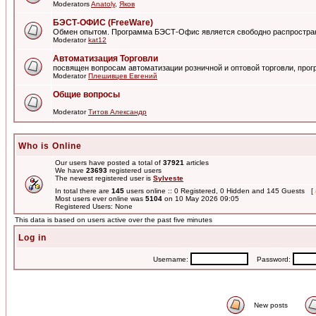
Moderators
Anatoly
,
Яков
БЭСТ-ОФИС (FreeWare)
Обмен опытом. Программа БЭСТ-Офис является свободно распростра
Moderator
kat12
Автоматизация Торговли
посвящен вопросам автоматизации розничной и оптовой торговли, пр
Moderator
Плешивцев Евгений
Общие вопросы
Moderator
Титов Александр
Who is Online
Our users have posted a total of
37921
articles
We have
23693
registered users
The newest registered user is
Sylveste
In total there are
145
users online :: 0 Registered, 0 Hidden and 145 Guests [
Most users ever online was
5104
on 10 May 2026 09:05
Registered Users: None
This data is based on users active over the past five minutes
Log in
Username:
Password:
New posts