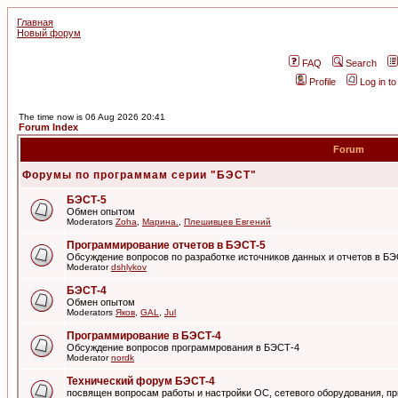
Главная
Новый форум
FAQ
Search
Profile
Log in t
The time now is 06 Aug 2026 20:41
Forum Index
Forum
Форумы по программам серии "БЭСТ"
БЭСТ-5
Обмен опытом
Moderators
Zoha
,
Марина.
,
Плешивцев Евгений
Программирование отчетов в БЭСТ-5
Обсуждение вопросов по разработке источников данных и отчетов в Б
Moderator
dshlykov
БЭСТ-4
Обмен опытом
Moderators
Яков
,
GAL
,
Jul
Программирование в БЭСТ-4
Обсуждение вопросов программрования в БЭСТ-4
Moderator
nordk
Технический форум БЭСТ-4
посвящен вопросам работы и настройки ОС, сетевого оборудования, пр