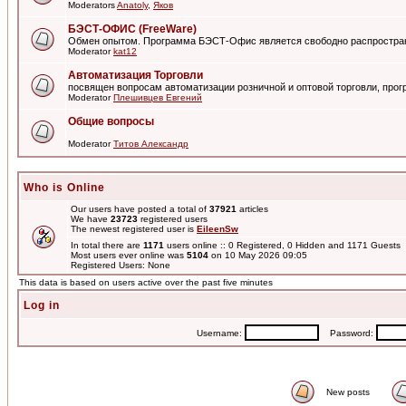
Moderators
Anatoly
,
Яков
БЭСТ-ОФИС (FreeWare)
Обмен опытом. Программа БЭСТ-Офис является свободно распростра
Moderator
kat12
Автоматизация Торговли
посвящен вопросам автоматизации розничной и оптовой торговли, пр
Moderator
Плешивцев Евгений
Общие вопросы
Moderator
Титов Александр
Who is Online
Our users have posted a total of
37921
articles
We have
23723
registered users
The newest registered user is
EileenSw
In total there are
1171
users online :: 0 Registered, 0 Hidden and 1171 Guests
Most users ever online was
5104
on 10 May 2026 09:05
Registered Users: None
This data is based on users active over the past five minutes
Log in
Username:
Password:
New posts