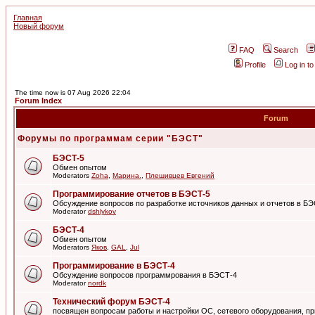
Главная
Новый форум
FAQ
Search
Profile
Log in t
The time now is 07 Aug 2026 22:04
Forum Index
Forum
Форумы по программам серии "БЭСТ"
БЭСТ-5
Обмен опытом
Moderators
Zoha
,
Марина.
,
Плешивцев Евгений
Программирование отчетов в БЭСТ-5
Обсуждение вопросов по разработке источников данных и отчетов в Б
Moderator
dshlykov
БЭСТ-4
Обмен опытом
Moderators
Яков
,
GAL
,
Jul
Программирование в БЭСТ-4
Обсуждение вопросов программрования в БЭСТ-4
Moderator
nordk
Технический форум БЭСТ-4
посвящен вопросам работы и настройки ОС, сетевого оборудования, пр