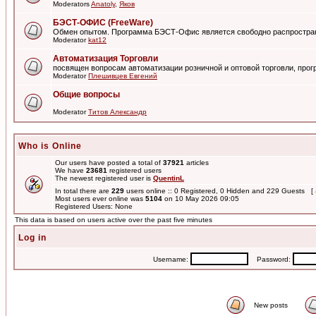
Moderators
Anatoly
,
Яков
БЭСТ-ОФИС (FreeWare)
Обмен опытом. Программа БЭСТ-Офис является свободно распростра
Moderator
kat12
Автоматизация Торговли
посвящен вопросам автоматизации розничной и оптовой торговли, пр
Moderator
Плешивцев Евгений
Общие вопросы
Moderator
Титов Александр
Who is Online
Our users have posted a total of
37921
articles
We have
23681
registered users
The newest registered user is
QuentinL
In total there are
229
users online :: 0 Registered, 0 Hidden and 229 Guests [
Most users ever online was
5104
on 10 May 2026 09:05
Registered Users: None
This data is based on users active over the past five minutes
Log in
Username:
Password:
New posts