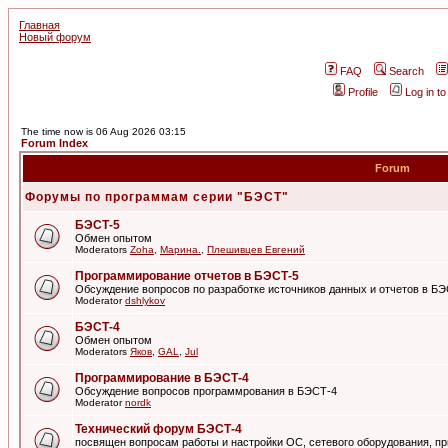
Главная
Новый форум
FAQ
Search
Profile
Log in t
The time now is 06 Aug 2026 03:15
Forum Index
Forum
Форумы по программам серии "БЭСТ"
БЭСТ-5
Обмен опытом
Moderators
Zoha
,
Марина.
,
Плешивцев Евгений
Программирование отчетов в БЭСТ-5
Обсуждение вопросов по разработке источников данных и отчетов в Б
Moderator
dshlykov
БЭСТ-4
Обмен опытом
Moderators
Яков
,
GAL
,
Jul
Программирование в БЭСТ-4
Обсуждение вопросов программрования в БЭСТ-4
Moderator
nordk
Технический форум БЭСТ-4
посвящен вопросам работы и настройки ОС, сетевого оборудования, пр