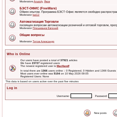
Moderators
Anatoly
,
Яков
БЭСТ-ОФИС (FreeWare)
Обмен опытом. Программа БЭСТ-Офис является свободно распростра
Moderator
kat12
Автоматизация Торговли
посвящен вопросам автоматизации розничной и оптовой торговли, пр
Moderator
Плешивцев Евгений
Общие вопросы
Moderator
Титов Александр
Who is Online
Our users have posted a total of
37921
articles
We have
23727
registered users
The newest registered user is
MacHandf
In total there are
1366
users online :: 0 Registered, 0 Hidden and 1366 Guest
Most users ever online was
5104
on 10 May 2026 09:05
Registered Users: None
This data is based on users active over the past five minutes
Log in
Username:
Password:
New posts