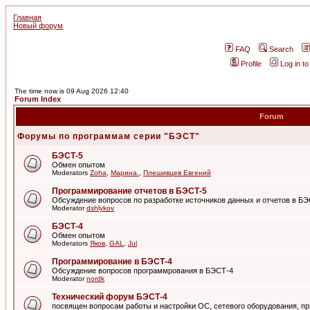
Главная
Новый форум
FAQ
Search
Profile
Log in t
The time now is 09 Aug 2026 12:40
Forum Index
Forum
Форумы по программам серии "БЭСТ"
БЭСТ-5
Обмен опытом
Moderators
Zoha
,
Марина.
,
Плешивцев Евгений
Программирование отчетов в БЭСТ-5
Обсуждение вопросов по разработке источников данных и отчетов в Б
Moderator
dshlykov
БЭСТ-4
Обмен опытом
Moderators
Яков
,
GAL
,
Jul
Программирование в БЭСТ-4
Обсуждение вопросов программрования в БЭСТ-4
Moderator
nordk
Технический форум БЭСТ-4
посвящен вопросам работы и настройки ОС, сетевого оборудования, пр