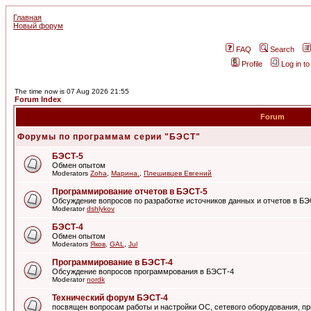
Главная
Новый форум
FAQ
Search
Profile
Log in t
The time now is 07 Aug 2026 21:55
Forum Index
Forum
Форумы по программам серии "БЭСТ"
БЭСТ-5
Обмен опытом
Moderators
Zoha
,
Марина.
,
Плешивцев Евгений
Программирование отчетов в БЭСТ-5
Обсуждение вопросов по разработке источников данных и отчетов в Б
Moderator
dshlykov
БЭСТ-4
Обмен опытом
Moderators
Яков
,
GAL
,
Jul
Программирование в БЭСТ-4
Обсуждение вопросов программрования в БЭСТ-4
Moderator
nordk
Технический форум БЭСТ-4
посвящен вопросам работы и настройки ОС, сетевого оборудования, пр