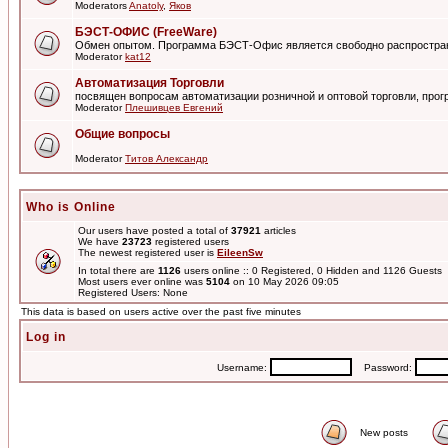
Moderators
Anatoly
,
Яков
БЭСТ-ОФИС (FreeWare)
Обмен опытом. Программа БЭСТ-Офис является свободно распростра
Moderator
kat12
Автоматизация Торговли
посвящен вопросам автоматизации розничной и оптовой торговли, пр
Moderator
Плешивцев Евгений
Общие вопросы
Moderator
Титов Александр
Who is Online
Our users have posted a total of
37921
articles
We have
23723
registered users
The newest registered user is
EileenSw
In total there are
1126
users online :: 0 Registered, 0 Hidden and 1126 Guests
Most users ever online was
5104
on 10 May 2026 09:05
Registered Users: None
This data is based on users active over the past five minutes
Log in
Username:
Password:
New posts