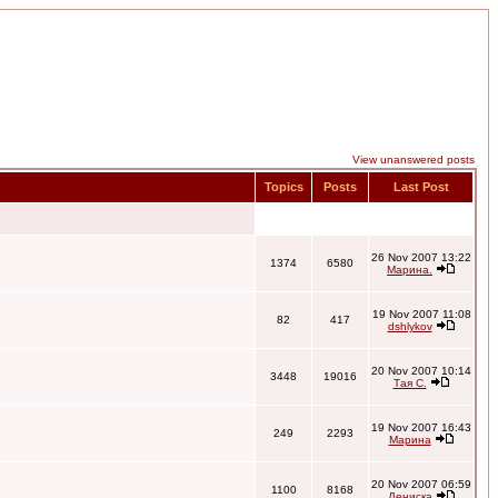
View unanswered posts
Topics
Posts
Last Post
26 Nov 2007 13:22
1374
6580
Марина.
19 Nov 2007 11:08
82
417
dshlykov
20 Nov 2007 10:14
3448
19016
Тая С.
19 Nov 2007 16:43
249
2293
Марина
20 Nov 2007 06:59
1100
8168
Дениска