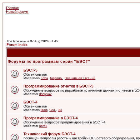
Главная
Новый форум
The time now is 07 Aug 2026 01:45
Forum Index
Форумы по программам серии "БЭСТ"
БЭСТ-5
Обмен опытом
Moderators
Zoha
,
Марина.
,
Плешивцев Евгений
Программирование отчетов в БЭСТ-5
Обсуждение вопросов по разработке источников данных и отчетов в Б
Moderator
dshlykov
БЭСТ-4
Обмен опытом
Moderators
Яков
,
GAL
,
Jul
Программирование в БЭСТ-4
Обсуждение вопросов программрования в БЭСТ-4
Moderator
nordk
Технический форум БЭСТ-4
посвящен вопросам работы и настройки ОС, сетевого оборудования, пр