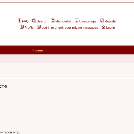
FAQ
Search
Memberlist
Usergroups
Register
Profile
Log in to check your private messages
Log in
Forum
ЭСТ-5
интеров и пр.