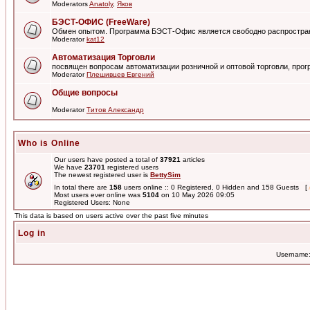
Moderators
Anatoly
,
Яков
БЭСТ-ОФИС (FreeWare)
Обмен опытом. Программа БЭСТ-Офис является свободно распростра
Moderator
kat12
Автоматизация Торговли
посвящен вопросам автоматизации розничной и оптовой торговли, пр
Moderator
Плешивцев Евгений
Общие вопросы
Moderator
Титов Александр
Who is Online
Our users have posted a total of
37921
articles
We have
23701
registered users
The newest registered user is
BettySim
In total there are
158
users online :: 0 Registered, 0 Hidden and 158 Guests [
Most users ever online was
5104
on 10 May 2026 09:05
Registered Users: None
This data is based on users active over the past five minutes
Log in
Username