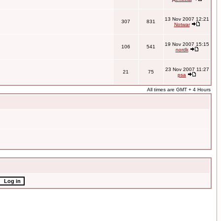
13 Nov 2007 12:21
307
831
Notwar
19 Nov 2007 15:15
106
541
nordk
23 Nov 2007 11:27
21
75
psa
All times are GMT + 4 Hours