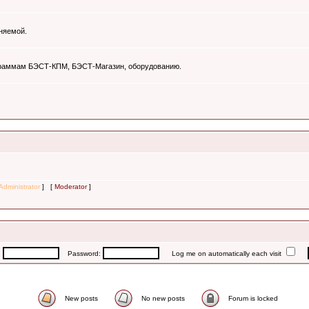
няемой.
ограммам БЭСТ-КПМ, БЭСТ-Магазин, оборудованию.
Administrator
] [
Moderator
]
:
Password:
Log me on automatically each visit
New posts
No new posts
Forum is locked