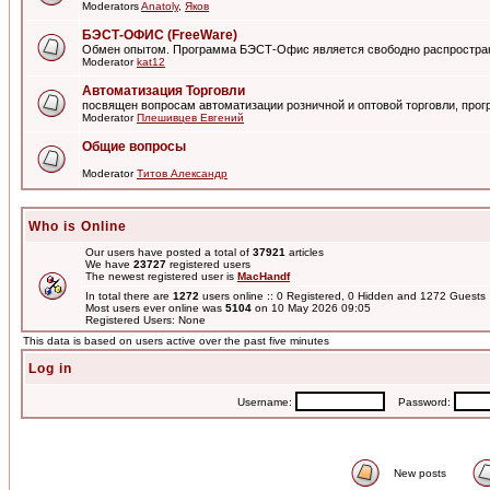
Moderators
Anatoly
,
Яков
БЭСТ-ОФИС (FreeWare)
Обмен опытом. Программа БЭСТ-Офис является свободно распростра
Moderator
kat12
Автоматизация Торговли
посвящен вопросам автоматизации розничной и оптовой торговли, пр
Moderator
Плешивцев Евгений
Общие вопросы
Moderator
Титов Александр
Who is Online
Our users have posted a total of
37921
articles
We have
23727
registered users
The newest registered user is
MacHandf
In total there are
1272
users online :: 0 Registered, 0 Hidden and 1272 Guest
Most users ever online was
5104
on 10 May 2026 09:05
Registered Users: None
This data is based on users active over the past five minutes
Log in
Username:
Password:
New posts