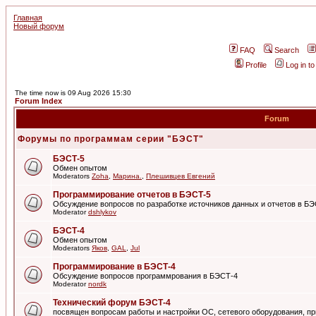
Главная
Новый форум
FAQ
Search
Profile
Log in t
The time now is 09 Aug 2026 15:30
Forum Index
Forum
Форумы по программам серии "БЭСТ"
БЭСТ-5
Обмен опытом
Moderators
Zoha
,
Марина.
,
Плешивцев Евгений
Программирование отчетов в БЭСТ-5
Обсуждение вопросов по разработке источников данных и отчетов в Б
Moderator
dshlykov
БЭСТ-4
Обмен опытом
Moderators
Яков
,
GAL
,
Jul
Программирование в БЭСТ-4
Обсуждение вопросов программрования в БЭСТ-4
Moderator
nordk
Технический форум БЭСТ-4
посвящен вопросам работы и настройки ОС, сетевого оборудования, пр