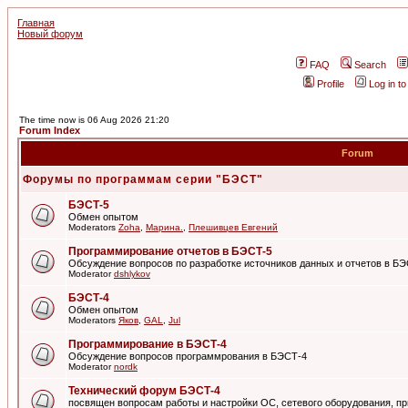
Главная
Новый форум
FAQ
Search
Profile
Log in t
The time now is 06 Aug 2026 21:20
Forum Index
Forum
Форумы по программам серии "БЭСТ"
БЭСТ-5
Обмен опытом
Moderators
Zoha
,
Марина.
,
Плешивцев Евгений
Программирование отчетов в БЭСТ-5
Обсуждение вопросов по разработке источников данных и отчетов в Б
Moderator
dshlykov
БЭСТ-4
Обмен опытом
Moderators
Яков
,
GAL
,
Jul
Программирование в БЭСТ-4
Обсуждение вопросов программрования в БЭСТ-4
Moderator
nordk
Технический форум БЭСТ-4
посвящен вопросам работы и настройки ОС, сетевого оборудования, пр