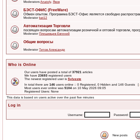
Moderators
Anatoly
,
Яков
БЭСТ-ОФИС (FreeWare)
Обмен опытом. Программа БЭСТ-Офис является свободно распростра
Moderator
kat12
Автоматизация Торговли
посвящен вопросам автоматизации розничной и оптовой торговли, пр
Moderator
Плешивцев Евгений
Общие вопросы
Moderator
Титов Александр
Who is Online
Our users have posted a total of
37921
articles
We have
23693
registered users
The newest registered user is
Sylveste
In total there are
146
users online :: 0 Registered, 0 Hidden and 146 Guests [
Most users ever online was
5104
on 10 May 2026 09:05
Registered Users: None
This data is based on users active over the past five minutes
Log in
Username:
Password:
New posts