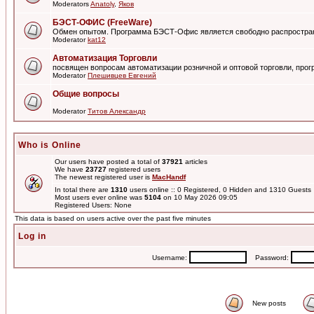
Moderators
Anatoly
,
Яков
БЭСТ-ОФИС (FreeWare)
Обмен опытом. Программа БЭСТ-Офис является свободно распростра
Moderator
kat12
Автоматизация Торговли
посвящен вопросам автоматизации розничной и оптовой торговли, пр
Moderator
Плешивцев Евгений
Общие вопросы
Moderator
Титов Александр
Who is Online
Our users have posted a total of
37921
articles
We have
23727
registered users
The newest registered user is
MacHandf
In total there are
1310
users online :: 0 Registered, 0 Hidden and 1310 Guest
Most users ever online was
5104
on 10 May 2026 09:05
Registered Users: None
This data is based on users active over the past five minutes
Log in
Username:
Password:
New posts