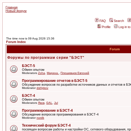
Главная
Новый форум
FAQ
Search
Profile
Log in t
The time now is 09 Aug 2026 15:36
Forum Index
Forum
Форумы по программам серии "БЭСТ"
БЭСТ-5
Обмен опытом
Moderators
Zoha
,
Марина.
,
Плешивцев Евгений
Программирование отчетов в БЭСТ-5
Обсуждение вопросов по разработке источников данных и отчетов в Б
Moderator
dshlykov
БЭСТ-4
Обмен опытом
Moderators
Яков
,
GAL
,
Jul
Программирование в БЭСТ-4
Обсуждение вопросов программрования в БЭСТ-4
Moderator
nordk
Технический форум БЭСТ-4
посвящен вопросам работы и настройки ОС, сетевого оборудования, пр