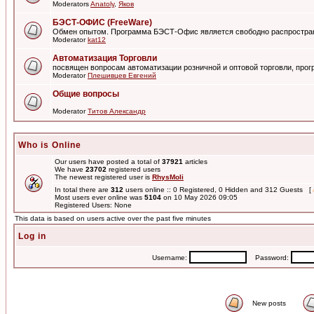
Moderators
Anatoly
,
Яков
БЭСТ-ОФИС (FreeWare)
Обмен опытом. Программа БЭСТ-Офис является свободно распростра
Moderator
kat12
Автоматизация Торговли
посвящен вопросам автоматизации розничной и оптовой торговли, пр
Moderator
Плешивцев Евгений
Общие вопросы
Moderator
Титов Александр
Who is Online
Our users have posted a total of
37921
articles
We have
23702
registered users
The newest registered user is
RhysMoli
In total there are
312
users online :: 0 Registered, 0 Hidden and 312 Guests [
Most users ever online was
5104
on 10 May 2026 09:05
Registered Users: None
This data is based on users active over the past five minutes
Log in
Username:
Password:
New posts