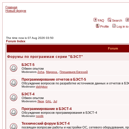
Главная
Новый форум
FAQ
Search
Profile
Log in t
The time now is 07 Aug 2026 03:50
Forum Index
Forum
Форумы по программам серии "БЭСТ"
БЭСТ-5
Обмен опытом
Moderators
Zoha
,
Марина.
,
Плешивцев Евгений
Программирование отчетов в БЭСТ-5
Обсуждение вопросов по разработке источников данных и отчетов в Б
Moderator
dshlykov
БЭСТ-4
Обмен опытом
Moderators
Яков
,
GAL
,
Jul
Программирование в БЭСТ-4
Обсуждение вопросов программрования в БЭСТ-4
Moderator
nordk
Технический форум БЭСТ-4
посвящен вопросам работы и настройки ОС, сетевого оборудования, пр