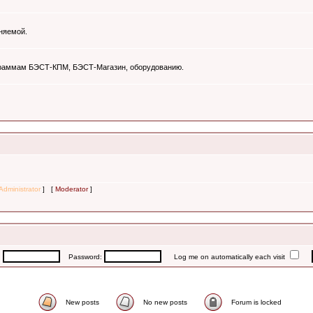
няемой.
ограммам БЭСТ-КПМ, БЭСТ-Магазин, оборудованию.
Administrator
] [
Moderator
]
:
Password:
Log me on automatically each visit
New posts
No new posts
Forum is locked