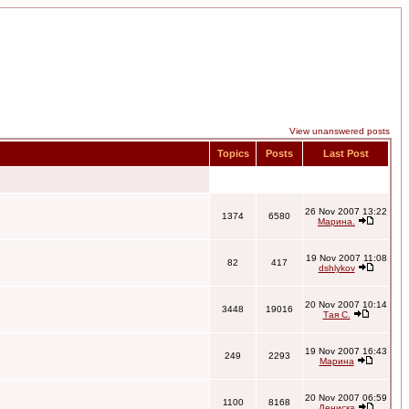
View unanswered posts
Topics
Posts
Last Post
26 Nov 2007 13:22
1374
6580
Марина.
19 Nov 2007 11:08
82
417
dshlykov
20 Nov 2007 10:14
3448
19016
Тая С.
19 Nov 2007 16:43
249
2293
Марина
20 Nov 2007 06:59
1100
8168
Дениска