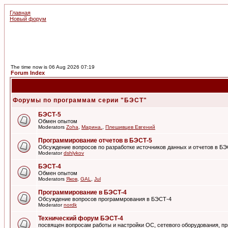
Главная
Новый форум
The time now is 06 Aug 2026 07:19
Forum Index
Форумы по программам серии "БЭСТ"
БЭСТ-5
Обмен опытом
Moderators
Zoha
,
Марина.
,
Плешивцев Евгений
Программирование отчетов в БЭСТ-5
Обсуждение вопросов по разработке источников данных и отчетов в Б
Moderator
dshlykov
БЭСТ-4
Обмен опытом
Moderators
Яков
,
GAL
,
Jul
Программирование в БЭСТ-4
Обсуждение вопросов программрования в БЭСТ-4
Moderator
nordk
Технический форум БЭСТ-4
посвящен вопросам работы и настройки ОС, сетевого оборудования, пр