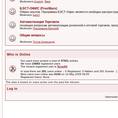
Moderators
Anatoly
,
Яков
БЭСТ-ОФИС (FreeWare)
Обмен опытом. Программа БЭСТ-Офис является свободно распростра
Moderator
kat12
Автоматизация Торговли
посвящен вопросам автоматизации розничной и оптовой торговли, пр
Moderator
Плешивцев Евгений
Общие вопросы
Moderator
Титов Александр
Who is Online
Our users have posted a total of
37921
articles
We have
23683
registered users
The newest registered user is
TerrellO
In total there are
291
users online :: 0 Registered, 0 Hidden and 291 Guests [
Most users ever online was
5104
on 10 May 2026 09:05
Registered Users: None
This data is based on users active over the past five minutes
Log in
Username