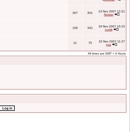
13 Nov 2007 12:21
307
831
Notwar
19 Nov 2007 15:15
106
541
nordk
23 Nov 2007 11:27
21
75
psa
All times are GMT + 4 Hours