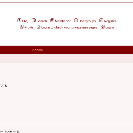
FAQ
Search
Memberlist
Usergroups
Register
Profile
Log in to check your private messages
Log in
Forum
ЭСТ-5
интеров и пр.