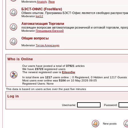
Moderators
Anatoly
,
Яков
БЭСТ-ОФИС (FreeWare)
Обмен опытом. Программа БЭСТ-Офис является свободно распростра
Moderator
kat12
Автоматизация Торговли
посвящен вопросам автоматизации розничной и оптовой торговли, пр
Moderator
Плешивцев Евгений
Общие вопросы
Moderator
Титов Александр
Who is Online
Our users have posted a total of
37921
articles
We have
23723
registered users
The newest registered user is
EileenSw
In total there are
1217
users online :: 0 Registered, 0 Hidden and 1217 Guest
Most users ever online was
5104
on 10 May 2026 09:05
Registered Users: None
This data is based on users active over the past five minutes
Log in
Username:
Password:
New posts