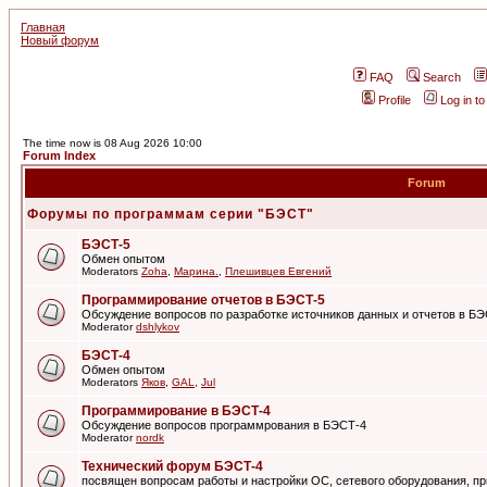
Главная
Новый форум
FAQ
Search
Profile
Log in t
The time now is 08 Aug 2026 10:00
Forum Index
Forum
Форумы по программам серии "БЭСТ"
БЭСТ-5
Обмен опытом
Moderators
Zoha
,
Марина.
,
Плешивцев Евгений
Программирование отчетов в БЭСТ-5
Обсуждение вопросов по разработке источников данных и отчетов в Б
Moderator
dshlykov
БЭСТ-4
Обмен опытом
Moderators
Яков
,
GAL
,
Jul
Программирование в БЭСТ-4
Обсуждение вопросов программрования в БЭСТ-4
Moderator
nordk
Технический форум БЭСТ-4
посвящен вопросам работы и настройки ОС, сетевого оборудования, пр