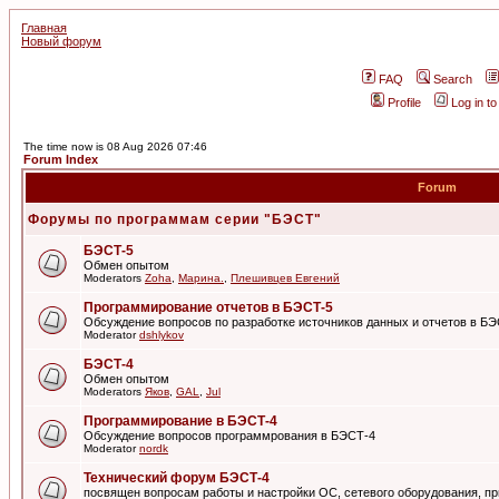
Главная
Новый форум
FAQ
Search
Profile
Log in t
The time now is 08 Aug 2026 07:46
Forum Index
Forum
Форумы по программам серии "БЭСТ"
БЭСТ-5
Обмен опытом
Moderators
Zoha
,
Марина.
,
Плешивцев Евгений
Программирование отчетов в БЭСТ-5
Обсуждение вопросов по разработке источников данных и отчетов в Б
Moderator
dshlykov
БЭСТ-4
Обмен опытом
Moderators
Яков
,
GAL
,
Jul
Программирование в БЭСТ-4
Обсуждение вопросов программрования в БЭСТ-4
Moderator
nordk
Технический форум БЭСТ-4
посвящен вопросам работы и настройки ОС, сетевого оборудования, пр