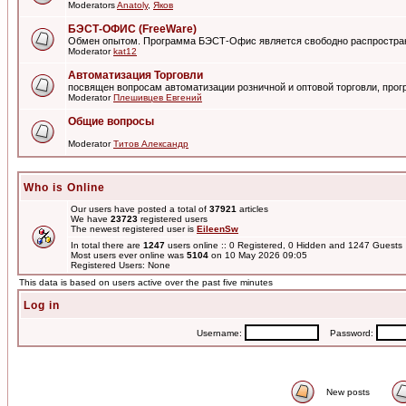
Moderators
Anatoly
,
Яков
БЭСТ-ОФИС (FreeWare)
Обмен опытом. Программа БЭСТ-Офис является свободно распростра
Moderator
kat12
Автоматизация Торговли
посвящен вопросам автоматизации розничной и оптовой торговли, пр
Moderator
Плешивцев Евгений
Общие вопросы
Moderator
Титов Александр
Who is Online
Our users have posted a total of
37921
articles
We have
23723
registered users
The newest registered user is
EileenSw
In total there are
1247
users online :: 0 Registered, 0 Hidden and 1247 Guest
Most users ever online was
5104
on 10 May 2026 09:05
Registered Users: None
This data is based on users active over the past five minutes
Log in
Username:
Password:
New posts