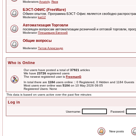
Moderators
Anatoly
,
Яков
БЭСТ-ОФИС (FreeWare)
Обмен опытом. Программа БЭСТ-Офис является свободно распростра
Moderator
kat12
Автоматизация Торговли
посвящен вопросам автоматизации розничной и оптовой торговли, пр
Moderator
Плешивцев Евгений
Общие вопросы
Moderator
Титов Александр
Who is Online
Our users have posted a total of
37921
articles
We have
23726
registered users
The newest registered user is
FreemanG
In total there are
1184
users online :: 0 Registered, 0 Hidden and 1184 Guests
Most users ever online was
5104
on 10 May 2026 09:05
Registered Users: None
This data is based on users active over the past five minutes
Log in
Username:
Password:
New posts