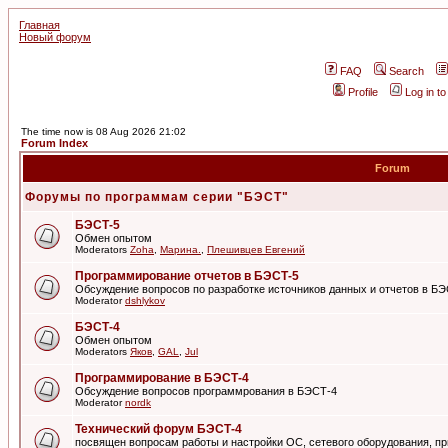
Главная
Новый форум
FAQ
Search
Profile
Log in t
The time now is 08 Aug 2026 21:02
Forum Index
Forum
Форумы по программам серии "БЭСТ"
БЭСТ-5
Обмен опытом
Moderators
Zoha
,
Марина.
,
Плешивцев Евгений
Программирование отчетов в БЭСТ-5
Обсуждение вопросов по разработке источников данных и отчетов в Б
Moderator
dshlykov
БЭСТ-4
Обмен опытом
Moderators
Яков
,
GAL
,
Jul
Программирование в БЭСТ-4
Обсуждение вопросов программрования в БЭСТ-4
Moderator
nordk
Технический форум БЭСТ-4
посвящен вопросам работы и настройки ОС, сетевого оборудования, пр