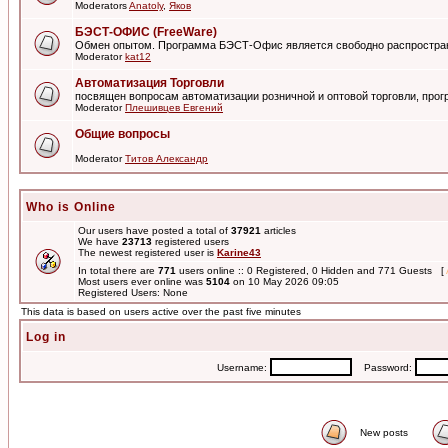
Moderators
Anatoly
,
Яков
БЭСТ-ОФИС (FreeWare)
Обмен опытом. Программа БЭСТ-Офис является свободно распростра
Moderator
kat12
Автоматизация Торговли
посвящен вопросам автоматизации розничной и оптовой торговли, пр
Moderator
Плешивцев Евгений
Общие вопросы
Moderator
Титов Александр
Who is Online
Our users have posted a total of
37921
articles
We have
23713
registered users
The newest registered user is
Karine43
In total there are
771
users online :: 0 Registered, 0 Hidden and 771 Guests [
Most users ever online was
5104
on 10 May 2026 09:05
Registered Users: None
This data is based on users active over the past five minutes
Log in
Username:
Password:
New posts