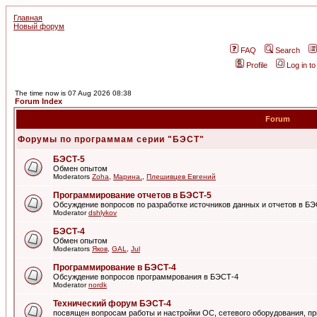
Главная
Новый форум
FAQ
Search
Profile
Log in t
The time now is 07 Aug 2026 08:38
Forum Index
Forum
Форумы по программам серии "БЭСТ"
БЭСТ-5
Обмен опытом
Moderators
Zoha
,
Марина.
,
Плешивцев Евгений
Программирование отчетов в БЭСТ-5
Обсуждение вопросов по разработке источников данных и отчетов в Б
Moderator
dshlykov
БЭСТ-4
Обмен опытом
Moderators
Яков
,
GAL
,
Jul
Программирование в БЭСТ-4
Обсуждение вопросов программрования в БЭСТ-4
Moderator
nordk
Технический форум БЭСТ-4
посвящен вопросам работы и настройки ОС, сетевого оборудования, пр