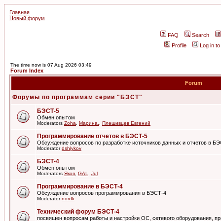
Главная
Новый форум
FAQ
Search
Profile
Log in t
The time now is 07 Aug 2026 03:49
Forum Index
Forum
Форумы по программам серии "БЭСТ"
БЭСТ-5
Обмен опытом
Moderators
Zoha
,
Марина.
,
Плешивцев Евгений
Программирование отчетов в БЭСТ-5
Обсуждение вопросов по разработке источников данных и отчетов в Б
Moderator
dshlykov
БЭСТ-4
Обмен опытом
Moderators
Яков
,
GAL
,
Jul
Программирование в БЭСТ-4
Обсуждение вопросов программрования в БЭСТ-4
Moderator
nordk
Технический форум БЭСТ-4
посвящен вопросам работы и настройки ОС, сетевого оборудования, пр