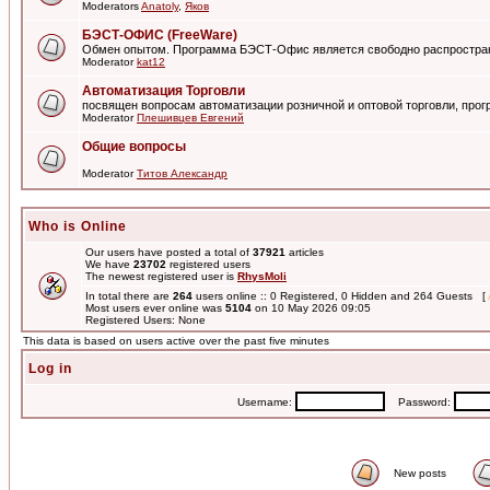
Moderators
Anatoly
,
Яков
БЭСТ-ОФИС (FreeWare)
Обмен опытом. Программа БЭСТ-Офис является свободно распростра
Moderator
kat12
Автоматизация Торговли
посвящен вопросам автоматизации розничной и оптовой торговли, пр
Moderator
Плешивцев Евгений
Общие вопросы
Moderator
Титов Александр
Who is Online
Our users have posted a total of
37921
articles
We have
23702
registered users
The newest registered user is
RhysMoli
In total there are
264
users online :: 0 Registered, 0 Hidden and 264 Guests [
Most users ever online was
5104
on 10 May 2026 09:05
Registered Users: None
This data is based on users active over the past five minutes
Log in
Username:
Password:
New posts