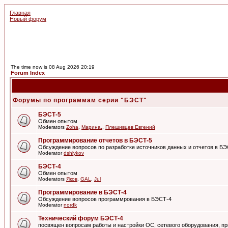
Главная
Новый форум
The time now is 08 Aug 2026 20:19
Forum Index
Форумы по программам серии "БЭСТ"
БЭСТ-5
Обмен опытом
Moderators
Zoha
,
Марина.
,
Плешивцев Евгений
Программирование отчетов в БЭСТ-5
Обсуждение вопросов по разработке источников данных и отчетов в Б
Moderator
dshlykov
БЭСТ-4
Обмен опытом
Moderators
Яков
,
GAL
,
Jul
Программирование в БЭСТ-4
Обсуждение вопросов программрования в БЭСТ-4
Moderator
nordk
Технический форум БЭСТ-4
посвящен вопросам работы и настройки ОС, сетевого оборудования, пр