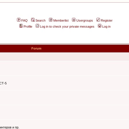
FAQ
Search
Memberlist
Usergroups
Register
Profile
Log in to check your private messages
Log in
Forum
ЭСТ-5
интеров и пр.