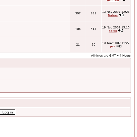
13 Nov 2007 12:21
307
831
Notwar
19 Nov 2007 15:15
106
541
nordk
23 Nov 2007 11:27
21
75
psa
All times are GMT + 4 Hours