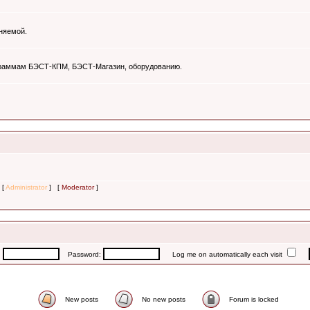
няемой.
ограммам БЭСТ-КПМ, БЭСТ-Магазин, оборудованию.
 [
Administrator
] [
Moderator
]
:
Password:
Log me on automatically each visit
New posts
No new posts
Forum is locked