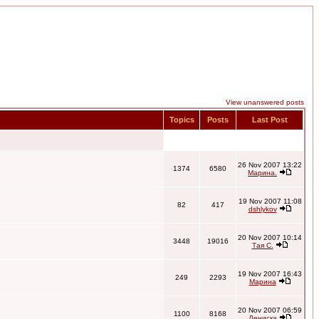
View unanswered posts
Topics
Posts
Last Post
26 Nov 2007 13:22
1374
6580
Марина.
19 Nov 2007 11:08
82
417
dshlykov
20 Nov 2007 10:14
3448
19016
Тая С.
19 Nov 2007 16:43
249
2293
Марина
20 Nov 2007 06:59
1100
8168
Дениска