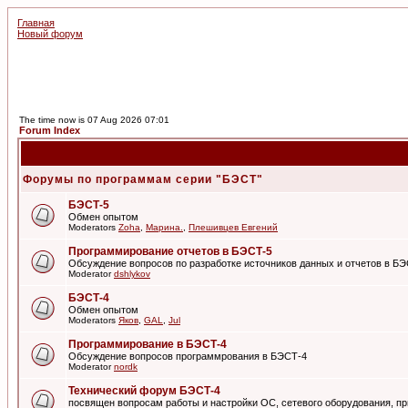
Главная
Новый форум
The time now is 07 Aug 2026 07:01
Forum Index
Форумы по программам серии "БЭСТ"
БЭСТ-5
Обмен опытом
Moderators
Zoha
,
Марина.
,
Плешивцев Евгений
Программирование отчетов в БЭСТ-5
Обсуждение вопросов по разработке источников данных и отчетов в Б
Moderator
dshlykov
БЭСТ-4
Обмен опытом
Moderators
Яков
,
GAL
,
Jul
Программирование в БЭСТ-4
Обсуждение вопросов программрования в БЭСТ-4
Moderator
nordk
Технический форум БЭСТ-4
посвящен вопросам работы и настройки ОС, сетевого оборудования, пр