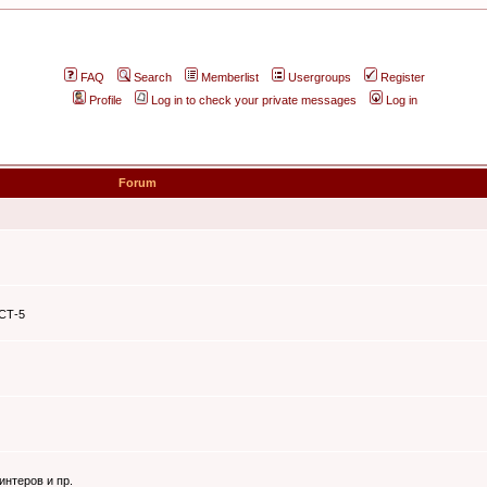
FAQ
Search
Memberlist
Usergroups
Register
Profile
Log in to check your private messages
Log in
Forum
ЭСТ-5
интеров и пр.