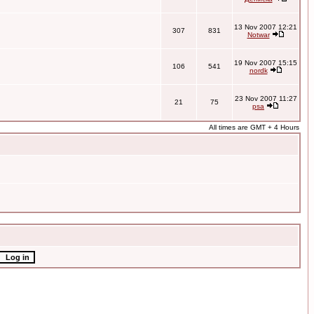
13 Nov 2007 12:21
307
831
Notwar
19 Nov 2007 15:15
106
541
nordk
23 Nov 2007 11:27
21
75
psa
All times are GMT + 4 Hours