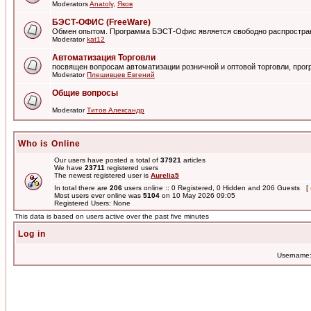
Moderators
Anatoly
,
Яков
БЭСТ-ОФИС (FreeWare)
Обмен опытом. Программа БЭСТ-Офис является свободно распростра
Moderator
kat12
Автоматизация Торговли
посвящен вопросам автоматизации розничной и оптовой торговли, пр
Moderator
Плешивцев Евгений
Общие вопросы
Moderator
Титов Александр
Who is Online
Our users have posted a total of
37921
articles
We have
23711
registered users
The newest registered user is
Aurelia5
In total there are
206
users online :: 0 Registered, 0 Hidden and 206 Guests [
Most users ever online was
5104
on 10 May 2026 09:05
Registered Users: None
This data is based on users active over the past five minutes
Log in
Username