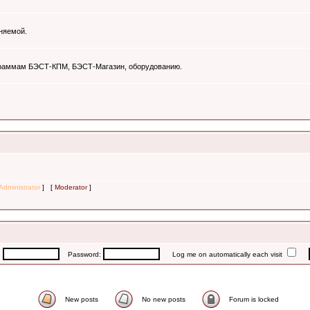
няемой.
ограммам БЭСТ-КПМ, БЭСТ-Магазин, оборудованию.
Administrator
] [
Moderator
]
:
Password:
Log me on automatically each visit
New posts
No new posts
Forum is locked