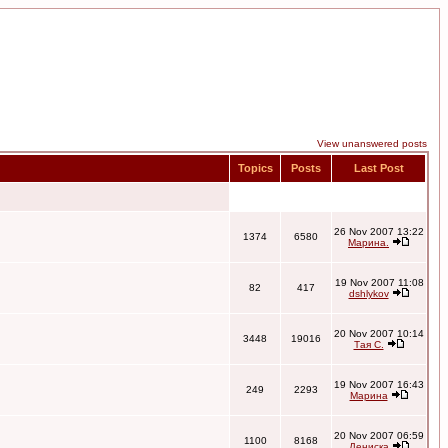
View unanswered posts
Topics
Posts
Last Post
26 Nov 2007 13:22
1374
6580
Марина.
19 Nov 2007 11:08
82
417
dshlykov
20 Nov 2007 10:14
3448
19016
Тая С.
19 Nov 2007 16:43
249
2293
Марина
20 Nov 2007 06:59
1100
8168
Дениска