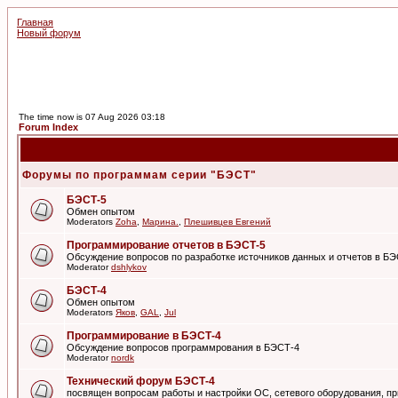
Главная
Новый форум
The time now is 07 Aug 2026 03:18
Forum Index
Форумы по программам серии "БЭСТ"
БЭСТ-5
Обмен опытом
Moderators
Zoha
,
Марина.
,
Плешивцев Евгений
Программирование отчетов в БЭСТ-5
Обсуждение вопросов по разработке источников данных и отчетов в Б
Moderator
dshlykov
БЭСТ-4
Обмен опытом
Moderators
Яков
,
GAL
,
Jul
Программирование в БЭСТ-4
Обсуждение вопросов программрования в БЭСТ-4
Moderator
nordk
Технический форум БЭСТ-4
посвящен вопросам работы и настройки ОС, сетевого оборудования, пр