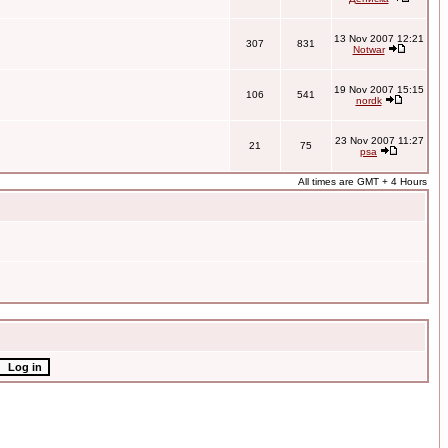
13 Nov 2007 12:21
307
831
Notwar
19 Nov 2007 15:15
106
541
nordk
23 Nov 2007 11:27
21
75
psa
All times are GMT + 4 Hours