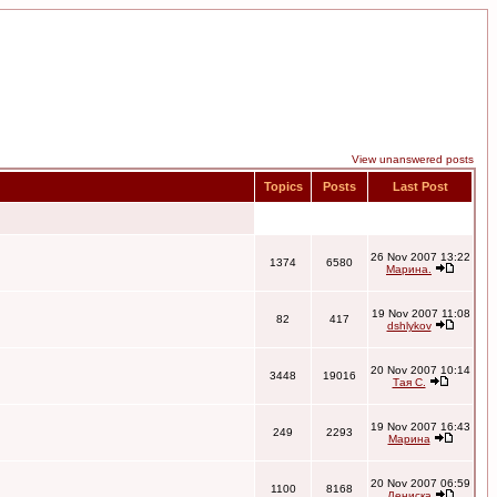
View unanswered posts
Topics
Posts
Last Post
26 Nov 2007 13:22
1374
6580
Марина.
19 Nov 2007 11:08
82
417
dshlykov
20 Nov 2007 10:14
3448
19016
Тая С.
19 Nov 2007 16:43
249
2293
Марина
20 Nov 2007 06:59
1100
8168
Дениска