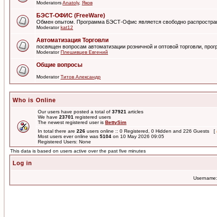
Moderators
Anatoly
,
Яков
БЭСТ-ОФИС (FreeWare)
Обмен опытом. Программа БЭСТ-Офис является свободно распростра
Moderator
kat12
Автоматизация Торговли
посвящен вопросам автоматизации розничной и оптовой торговли, пр
Moderator
Плешивцев Евгений
Общие вопросы
Moderator
Титов Александр
Who is Online
Our users have posted a total of
37921
articles
We have
23701
registered users
The newest registered user is
BettySim
In total there are
226
users online :: 0 Registered, 0 Hidden and 226 Guests [
Most users ever online was
5104
on 10 May 2026 09:05
Registered Users: None
This data is based on users active over the past five minutes
Log in
Username