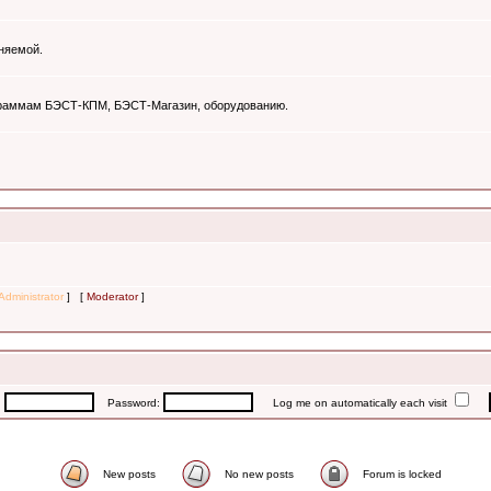
няемой.
ограммам БЭСТ-КПМ, БЭСТ-Магазин, оборудованию.
Administrator
] [
Moderator
]
:
Password:
Log me on automatically each visit
New posts
No new posts
Forum is locked