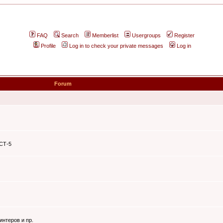
FAQ
Search
Memberlist
Usergroups
Register
Profile
Log in to check your private messages
Log in
Forum
ЭСТ-5
интеров и пр.